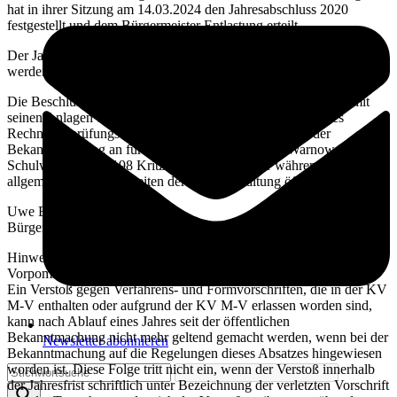
hat in ihrer Sitzung am 14.03.2024 den Jahresabschluss 2020
festgestellt und dem Bürgermeister Entlastung erteilt.
Der Jahresabschluss 2020 mit seinen Anlagen und die Beschlüsse
werden hiermit öffentlich bekannt gemacht.
Die Beschlüsse der Gemeindevertretung, der Jahresabschluss mit
seinen Anlagen und der abschließende Prüfungsvermerk des
Rechnungsprüfungsausschusses liegen vom Zeitpunkt der
Bekanntmachung an für zehn Arbeitstage im Amt Warnow-West,
Schulweg 1a in 18198 Kritzmow, Zimmer 1.11 während der
allgemeinen Öffnungszeiten der Amtsverwaltung öffentlich aus.
Uwe Barten
Bürgermeister
Hinweis gemäß § 5 Abs. 5 der Kommunalverfassung Mecklenburg-
Vorpommern (KV M-V):
Ein Verstoß gegen Verfahrens- und Formvorschriften, die in der KV
M-V enthalten oder aufgrund der KV M-V erlassen worden sind,
kann nach Ablauf eines Jahres seit der öffentlichen
Bekanntmachung nicht mehr geltend gemacht werden, wenn bei der
Newsletter abonnieren
Bekanntmachung auf die Regelungen dieses Absatzes hingewiesen
worden ist. Diese Folge tritt nicht ein, wenn der Verstoß innerhalb
der Jahresfrist schriftlich unter Bezeichnung der verletzten Vorschrift