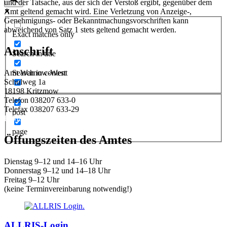
und der Tatsache, aus der sich der Verstoß ergibt, gegenüber dem
Amt geltend gemacht wird. Eine Verletzung von Anzeige-,
Genehmigungs- oder Bekanntmachungsvorschriften kann
abweichend von Satz 1 stets geltend gemacht werden.
Exact matches only
Anschrift
Search in title
Amt Warnow-West
Search in content
Schulweg 1a
18198 Kritzmow
Telefon 038207 633-0
Telefax 038207 633-29
post
E-Mail:
amt@warnow-west.de
page
Öffungszeiten des Amtes
Dienstag 9–12 und 14–16 Uhr
Donnerstag 9–12 und 14–18 Uhr
Freitag 9–12 Uhr
(keine Terminvereinbarung notwendig!)
ALLRIS-Login