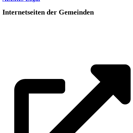
Internetseiten der Gemeinden
»
Elmenhorst/Lichtenhagen
»
Kritzmow
»
Lambrechtshagen
»
Papendorf
»
Pölchow
»
Stäbelow
»
Ziesendorf