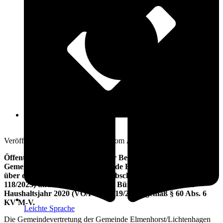
Öffnungszeiten
25. März 2024
Veröffentlicht am: 25. März 2024 vom
Amt Warnow-West
Öffentliche Bekanntmachung der Beschlüsse der
Gemeindevertretung der Gemeinde Elmenhorst/Lichtenhagen
über die Feststellung des Jahresabschlusses 2020 (VO/FV/20-
118/2023) und die Entlastung des Bürgermeisters für das
Haushaltsjahr 2020 (VO/FV/20-119/2023) gemäß § 60 Abs. 6
KV M-V.
Leichte Sprache
Die Gemeindevertretung der Gemeinde Elmenhorst/Lichtenhagen