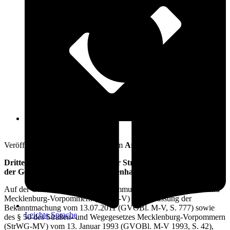
Öffnungszeiten
17. Juli 2012
Veröffentlicht am: 17. Juli 2012 vom
Amt Warnow-West
Dritte Satzung zur Änderung der Straßenreinigungssatzung
der Gemeinde Elmenhorst/Lichtenhagen
Auf der Grundlage des § 5 der Kommunalverfassung für das Land
Mecklenburg-Vorpommern (KV M-V) in der Fassung der
Bekanntmachung vom 13.07.2011 (GVOBl. M-V, S. 777) sowie
Leichte Sprache
des § 50 des Straßen- und Wegegesetzes Mecklenburg-Vorpommern
(StrWG-MV) vom 13. Januar 1993 (GVOBl. M-V 1993, S. 42),