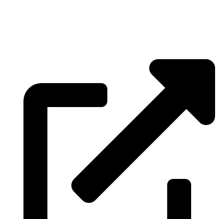
»
Kritzmow
»
Lambrechtshagen
»
Papendorf
»
Pölchow
»
Stäbelow
»
Ziesendorf