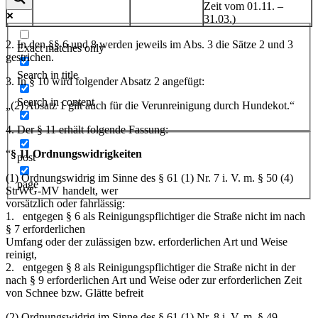
Zeit vom 01.11. –
31.03.)
2. In den §§ 6 und 8 werden jeweils im Abs. 3 die Sätze 2 und 3
Exact matches only
gestrichen.
Search in title
3. In § 10 wird folgender Absatz 2 angefügt:
Search in content
„(2) Absatz 1 gilt auch für die Verunreinigung durch Hundekot.“
4. Der § 11 erhält folgende Fassung:
“
§ 11 Ordnungswidrigkeiten
post
(1) Ordnungswidrig im Sinne des § 61 (1) Nr. 7 i. V. m. § 50 (4)
page
StrWG-MV handelt, wer
vorsätzlich oder fahrlässig:
1. entgegen § 6 als Reinigungspflichtiger die Straße nicht im nach
§ 7 erforderlichen
Umfang oder der zulässigen bzw. erforderlichen Art und Weise
reinigt,
2. entgegen § 8 als Reinigungspflichtiger die Straße nicht in der
nach § 9 erforderlichen Art und Weise oder zur erforderlichen Zeit
von Schnee bzw. Glätte befreit
(2) Ordnungswidrig im Sinne des § 61 (1) Nr. 8 i. V. m. § 49