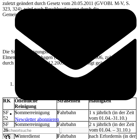
zuletzt geändert durch Gesetz vom 20.05.2011 (GVOBl. M-V, S.
323, 324), wird nach Beschlussfassung durch die
Gemeindevertretung vom 05.07.2012 folgende Satzung erlassen:
Artikel 1
Änderungsbestimmungen
Die Straßenreinigungssatzung der Gemeinde
Elmenhorst/Lichtenhagen (StrRS) vom 30.06.2006, zuletzt geändert
durch Satzung vom 10.12.2009, wird wie folgt geändert:
Die Einteilung der Reinigungsklassen in § 5 erhält folgende
Fassung:
RK
Öffentliche
Straßenteil
Häufigkeit
Reinigung
SF
S
ommerreinigung
F
ahrbahn
1 x jährlich (in der Zeit
52
vom 01.04.-31.10.)
Newsletter abonnieren
SF
S
ommerreinigung
F
ahrbahn
2 x jährlich (in der Zeit
26
vom 01.04. – 31.10.)
WF
W
interdienst
F
ahrbahn
nach Erfordernis (in der