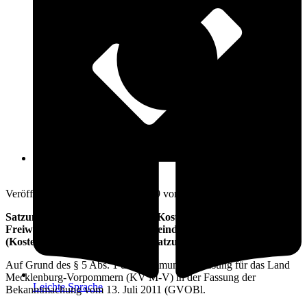
Öffnungszeiten
19. Februar 2019
Veröffentlicht am: 19. Februar 2019 vom
Amt Warnow-West
Satzung über die Erhebung von Kostenersatz bei Einsätzen der
Freiwilligen Feuerwehr der Gemeinde Lambrechtshagen
(Kostenersatzsatzung – FwKostSatzung)
Auf Grund des § 5 Abs. 1 der Kommunalverfassung für das Land
Mecklenburg-Vorpommern (KV M-V) in der Fassung der
Leichte Sprache
Bekanntmachung vom 13. Juli 2011 (GVOBl.