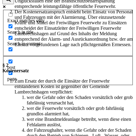
Unglücksfällen eine der Brandschutzbedarfsplanung
entsprechende leistungsfähige öffentliche Feuerwehr.
Der Kostenersatzanspruch entsteht beim Einsatz von Personal
und Fahrzeugen mit der Alarmierung. Über einzusetzende
Exact matches only
Kräfte und Mittel der Freiwilligen Feuerwehr zu Einsätzen
entscheidet der Einsatzleiter der Freiwilligen Feuerwehr
Search in title
Lambrechtshagen auf Grund des Inhalts der Meldung
entsprechend der Alarm- und Ausrückanordnung bzw. der am
Search in content
Einsatz vorgefundenen Lage nach pflichtgemäßen Ermessen.
§ 2
post
Kostenersatz
page
Zum Ersatz der durch die Einsätze der Feuerwehr
entstandenen Kosten ist gegenüber der Gemeinde
Lambrechtshagen verpflichtet:
wer die Gefahr oder den Schaden vorsätzlich oder grob
fahrlässig verursacht hat,
wer die Feuerwehr vorsätzlich oder grob fahrlässig
grundlos alarmiert hat,
wer eine Brandmeldeanlage betreibt, wenn diese einen
Fehlalarm auslöst,
der Fahrzeughalter, wenn die Gefahr oder der Schaden
durch den Betrieb von Schienen-, Luft-, Wasser- oder