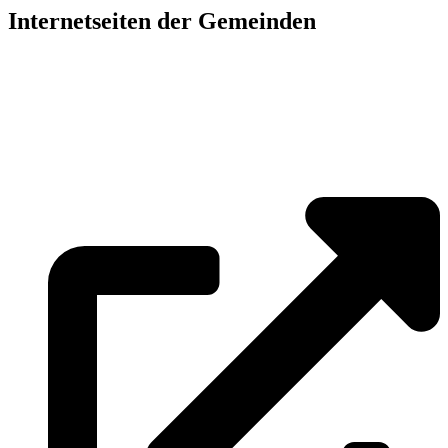
Internetseiten der Gemeinden
»
Elmenhorst/Lichtenhagen
»
Kritzmow
»
Lambrechtshagen
»
Papendorf
»
Pölchow
»
Stäbelow
»
Ziesendorf