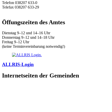
Telefon 038207 633-0
Telefax 038207 633-29
E-Mail:
amt@warnow-west.de
Öffungszeiten des Amtes
Dienstag 9–12 und 14–16 Uhr
Donnerstag 9–12 und 14–18 Uhr
Freitag 9–12 Uhr
(keine Terminvereinbarung notwendig!)
ALLRIS-Login
Internetseiten der Gemeinden
»
Elmenhorst/Lichtenhagen
»
Kritzmow
»
Lambrechtshagen
»
Papendorf
»
Pölchow
»
Stäbelow