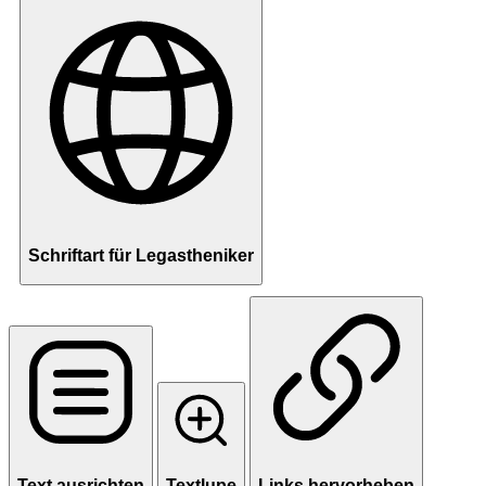
Schriftart für Legastheniker
Text ausrichten
Textlupe
Links hervorheben