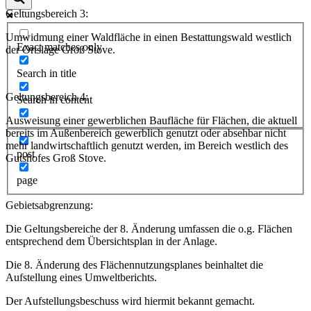
Geltungsbereich 3:
Umwidmung einer Waldfläche in einen Bestattungswald westlich
Exact matches only
der Ortslage Groß Stove.
Search in title
Geltungsbereich 4:
Search in content
Ausweisung einer gewerblichen Baufläche für Flächen, die aktuell
bereits im Außenbereich gewerblich genutzt oder absehbar nicht
mehr landwirtschaftlich genutzt werden, im Bereich westlich des
post
Gutshofes Groß Stove.
page
Gebietsabgrenzung:
Die Geltungsbereiche der 8. Änderung umfassen die o.g. Flächen
entsprechend dem Übersichtsplan in der Anlage.
Die 8. Änderung des Flächennutzungsplanes beinhaltet die
Aufstellung eines Umweltberichts.
Der Aufstellungsbeschuss wird hiermit bekannt gemacht.