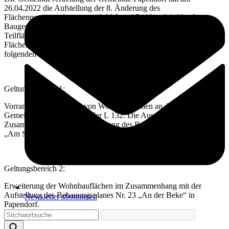
26.04.2022 die Aufstellung der 8. Änderung des
Flächennutzungsplanes gemäß §§ 2 und 5 i.V.m. § 1 Abs. 8
Baugesetzbuch (BauGB) beschlossen. Die Änderung umfasst 4
Teilflächen (s. Übersichtsplan) des wirksamen
Flächennutzungsplanes in der Fassung der 7. Änderung mit
folgenden Planungszielen:
Geltungsbereich 1:
Vorrangige Ausweisung von Wohnbauflächen an der nördlichen
Gemeindegrenze, westlich der L 132. Die Ausweisung erfolgt im
Zusammenhang mit der Aufstellung des Bebauungsplanes Nr. 24
„Am Schwanen-Soll“.
Geltungsbereich 2:
Erweiterung der Wohnbauflächen im Zusammenhang mit der
Aufstellung des Bebauungsplanes Nr. 23 „An der Beke“ in
Newsletter abonnieren
Papendorf.