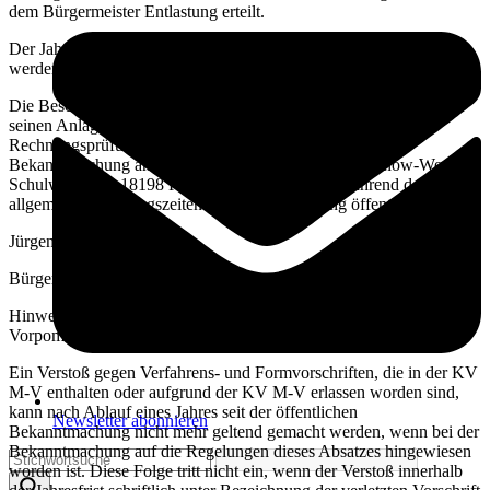
dem Bürgermeister Entlastung erteilt.
Der Jahresabschluss 2021 mit seinen Anlagen und die Beschlüsse
werden hiermit öffentlich bekannt gemacht.
Die Beschlüsse der Gemeindevertretung, der Jahresabschluss mit
seinen Anlagen und der abschließende Prüfungsvermerk des
Rechnungsprüfungsausschusses liegen vom Zeitpunkt der
Bekanntmachung an für zehn Arbeitstage im Amt Warnow-West,
Schulweg 1a in 18198 Kritzmow, Zimmer 1.11 während der
allgemeinen Öffnungszeiten der Amtsverwaltung öffentlich aus.
Jürgen Ahrens
Bürgermeister
Hinweis gemäß § 5 Abs. 5 der Kommunalverfassung Mecklenburg-
Vorpommern (KV M-V):
Ein Verstoß gegen Verfahrens- und Formvorschriften, die in der KV
M-V enthalten oder aufgrund der KV M-V erlassen worden sind,
kann nach Ablauf eines Jahres seit der öffentlichen
Newsletter abonnieren
Bekanntmachung nicht mehr geltend gemacht werden, wenn bei der
Bekanntmachung auf die Regelungen dieses Absatzes hingewiesen
worden ist. Diese Folge tritt nicht ein, wenn der Verstoß innerhalb