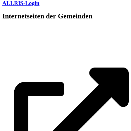
ALLRIS-Login
Internetseiten der Gemeinden
»
Elmenhorst/Lichtenhagen
»
Kritzmow
»
Lambrechtshagen
»
Papendorf
»
Pölchow
»
Stäbelow
»
Ziesendorf