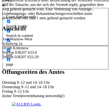
der Jahresfrist schriftlich unter Bezeichnung der verletzten Vorschrift
und der Tatsache, aus der sich der Verstoß ergibt, gegenüber dem
Amt geltend gemacht wird. Eine Verletzung von Anzeige-,
Genehmigungs- oder Bekanntmachungsvorschriften kann
Exact matches only
abweichend von Satz 1 stets geltend gemacht werden.
Search in title
Anschrift
Search in content
Amt Warnow-West
Schulweg 1a
18198 Kritzmow
Telefon 038207 633-0
post
Telefax 038207 633-29
E-Mail:
amt@warnow-west.de
page
Öffungszeiten des Amtes
Dienstag 9–12 und 14–16 Uhr
Donnerstag 9–12 und 14–18 Uhr
Freitag 9–12 Uhr
(keine Terminvereinbarung notwendig!)