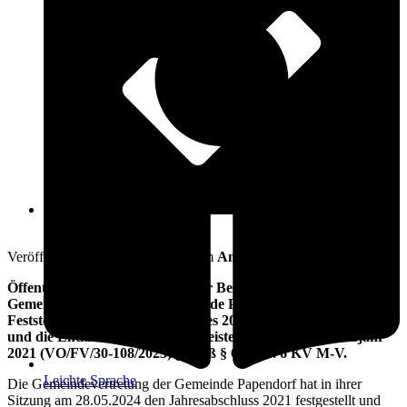
Öffnungszeiten
3. Juni 2024
Veröffentlicht am: 3. Juni 2024 vom
Amt Warnow-West
Öffentliche Bekanntmachung der Beschlüsse der
Gemeindevertretung der Gemeinde Papendorf über die
Feststellung des Jahresabschlusses 2021 (VO/FV/30-107/2023)
und die Entlastung des Bürgermeisters für das Haushaltsjahr
2021 (VO/FV/30-108/2023) gemäß § 60 Abs. 6 KV M-V.
Leichte Sprache
Die Gemeindevertretung der Gemeinde Papendorf hat in ihrer
Sitzung am 28.05.2024 den Jahresabschluss 2021 festgestellt und