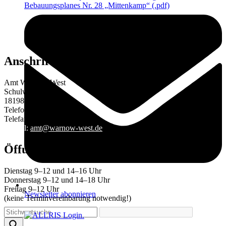
Bebauungsplanes Nr. 28 „Mittenkamp“ (.pdf)
Anschrift
Amt Warnow-West
Schulweg 1a
18198 Kritzmow
Telefon 038207 633-0
Telefax 038207 633-29
E-Mail:
amt@warnow-west.de
Öffungszeiten des Amtes
Dienstag 9–12 und 14–16 Uhr
Donnerstag 9–12 und 14–18 Uhr
Freitag 9–12 Uhr
Newsletter abonnieren
(keine Terminvereinbarung notwendig!)