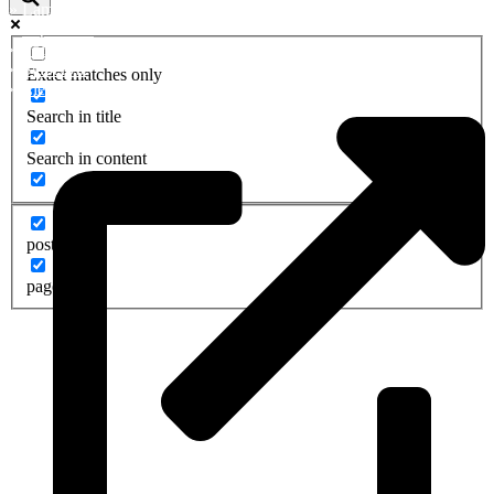
»
Lambrechtshagen
»
Papendorf
»
Pölchow
»
Stäbelow
Exact matches only
»
Ziesendorf
Search in title
Search in content
post
page