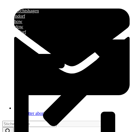
»
Elmenhorst/Lichtenhagen
»
Kritzmow
»
Lambrechtshagen
»
Papendorf
»
Pölchow
»
Stäbelow
»
Ziesendorf
Newsletter abonnieren