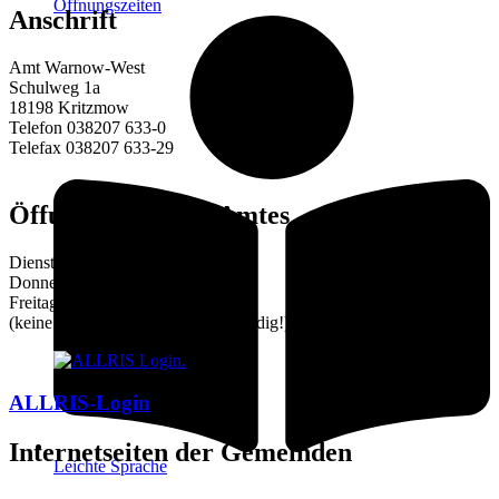
Öffnungszeiten
Anschrift
Amt Warnow-West
Schulweg 1a
18198 Kritzmow
Telefon 038207 633-0
Telefax 038207 633-29
E-Mail:
amt@warnow-west.de
Öffungszeiten des Amtes
Dienstag 9–12 und 14–16 Uhr
Donnerstag 9–12 und 14–18 Uhr
Freitag 9–12 Uhr
(keine Terminvereinbarung notwendig!)
ALLRIS-Login
Internetseiten der Gemeinden
Leichte Sprache