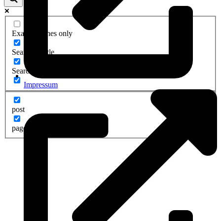
Exact matches only
Search in title
Search in content
Impressum
post
page